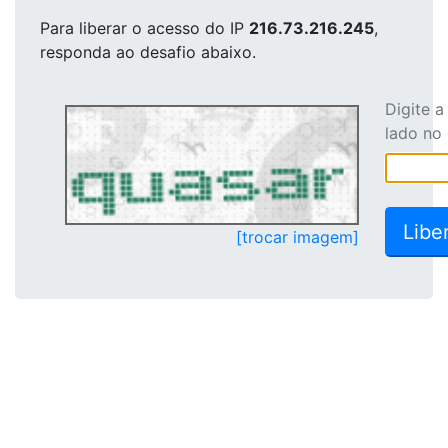
Para liberar o acesso
do IP
216.73.216.245
,
responda ao desafio abaixo.
Digite 
lado no
[trocar imagem]