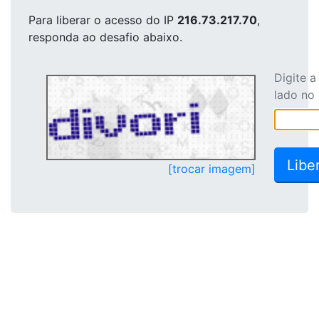
Para liberar o acesso
do IP
216.73.217.70
,
responda ao desafio abaixo.
Digite 
lado no
[trocar imagem]