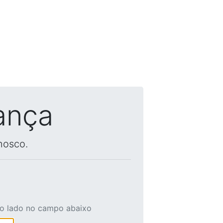
ança
nosco.
ao lado no campo abaixo