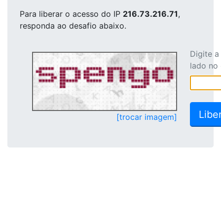
Para liberar o acesso
do IP
216.73.216.71
,
responda ao desafio abaixo.
Digite 
lado no
[trocar imagem]