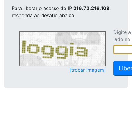
Para liberar o acesso
do IP
216.73.216.109
,
responda ao desafio abaixo.
Digite 
lado no
[trocar imagem]