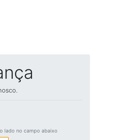
ança
nosco.
ao lado no campo abaixo