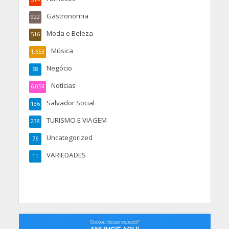
Gastronomia
922
Moda e Beleza
516
Música
1.653
Negócio
68
Notícias
6.054
Salvador Social
136
TURISMO E VIAGEM
238
Uncategorized
76
VARIEDADES
11