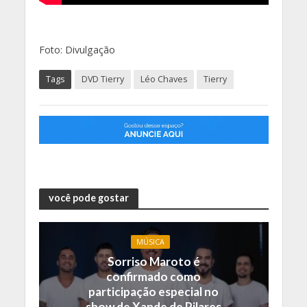
Foto: Divulgação
Tags
DVD Tierry
Léo Chaves
Tierry
você pode gostar
MÚSICA
Sorriso Maroto é
confirmado como
participação especial no
show de Xande de Pilares