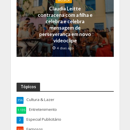
MÚSICA
Claudia Leitte
contracena com a filha e
celebra e celebra
mensagem de
perseverança em novo
videoclipe
4 dias ago
Tópicos
Cultura & Lazer
356
Entretenimento
1.135
Especial Publicitário
2
Famosos
514