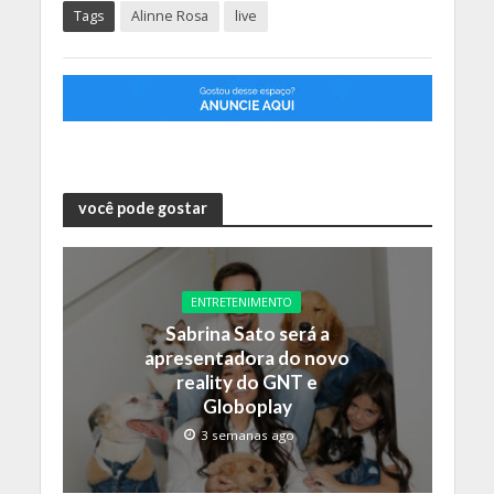
Tags
Alinne Rosa
live
você pode gostar
ENTRETENIMENTO
Sabrina Sato será a
apresentadora do novo
reality do GNT e
Globoplay
3 semanas ago