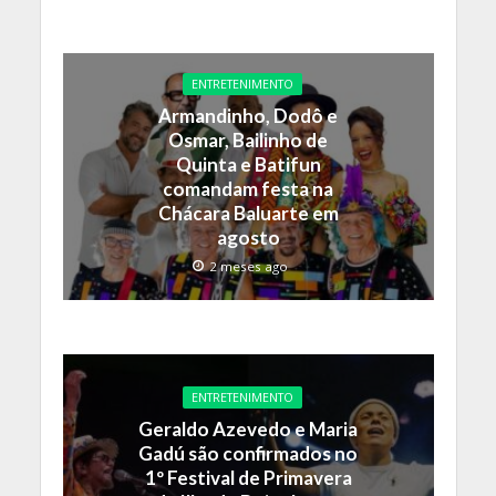
ENTRETENIMENTO
Armandinho, Dodô e
Osmar, Bailinho de
Quinta e Batifun
comandam festa na
Chácara Baluarte em
agosto
2 meses ago
ENTRETENIMENTO
Geraldo Azevedo e Maria
Gadú são confirmados no
1º Festival de Primavera