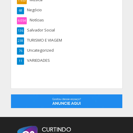
1.653
Negócio
68
Notícias
6.054
Salvador Social
136
TURISMO E VIAGEM
238
Uncategorized
76
VARIEDADES
11