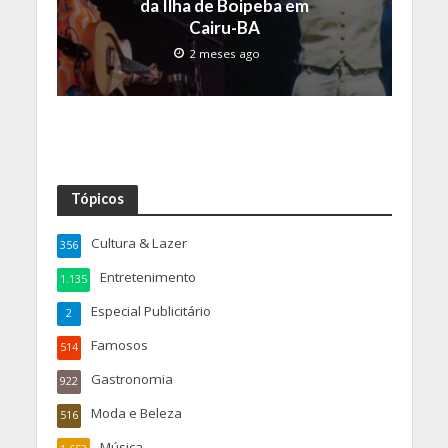
da Ilha de Boipeba em
Cairu-BA
2 meses ago
Tópicos
Cultura & Lazer
356
Entretenimento
1.135
Especial Publicitário
2
Famosos
514
Gastronomia
922
Moda e Beleza
516
Música