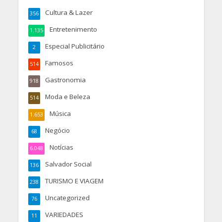
Cultura & Lazer
356
Entretenimento
1.135
Especial Publicitário
2
Famosos
514
Gastronomia
918
Moda e Beleza
514
Música
1.653
Negócio
68
Notícias
6.048
Salvador Social
136
TURISMO E VIAGEM
238
Uncategorized
76
VARIEDADES
11