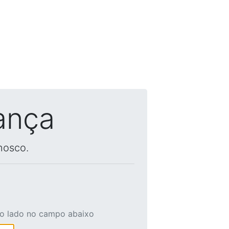
ança
nosco.
ao lado no campo abaixo