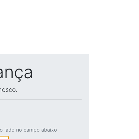
ança
nosco.
ao lado no campo abaixo