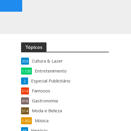
Tópicos
Cultura & Lazer
356
Entretenimento
1.135
Especial Publicitário
2
Famosos
514
Gastronomia
918
Moda e Beleza
514
Música
1.652
Negócio
68