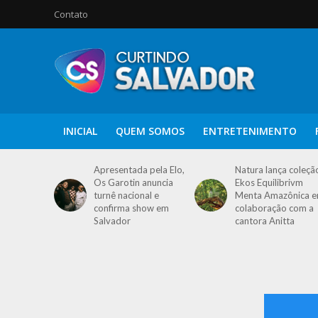
Contato
INICIAL
QUEM SOMOS
ENTRETENIMENTO
Apresentada pela Elo,
Natura lança coleçã
Os Garotin anuncia
Ekos Equilibrivm
turnê nacional e
Menta Amazônica 
confirma show em
colaboração com a
Salvador
cantora Anitta