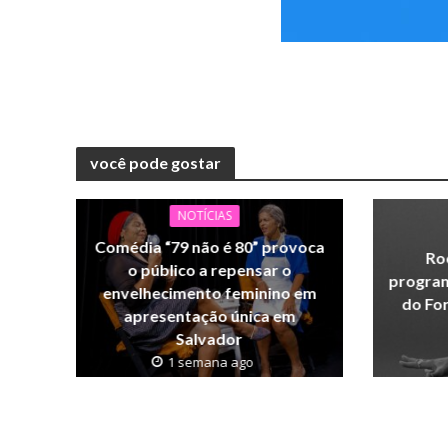
você pode gostar
NOTÍCIAS
Comédia “79 não é 80” provoca
Ro
o público a repensar o
program
envelhecimento feminino em
do Fo
apresentação única em
Salvador
1 semana ago