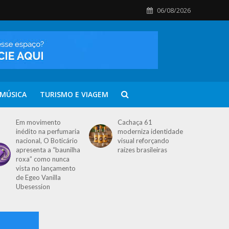
06/08/2026
MÚSICA
TURISMO E VIAGEM
Em movimento
Cachaça 61
inédito na perfumaria
moderniza identidade
nacional, O Boticário
visual reforçando
apresenta a “baunilha
raízes brasileiras
roxa” como nunca
vista no lançamento
de Egeo Vanilla
Ubesession