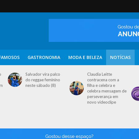
FAMOSOS
GASTRONOMIA
MODA E BELEZA
NOTÍCIAS
o
Salvador vira palco
Claudia Leitte
do reggae feminino
contracena com a
em
neste sábado (8)
filha e celebra e
celebra mensagem de
perseverança em
novo videoclipe