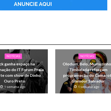
NOTÍCIAS
NOTÍCIAS
ck ganha espaço na
Olodum, Belo, Mumuzinho
ação do IT Forum Praia
Timbalada reforçam
rte com show de Dinho
programação do Camaro
Ouro Preto
Glamour Salvador
1 semana ago
1 semana ago