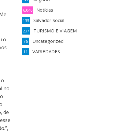
Notícias
6.046
“Me
Salvador Social
135
TURISMO E VIAGEM
237
u o
Uncategorized
76
vos
VARIEDADES
11
 o
al no
no
to
, de
 esse
o.”,