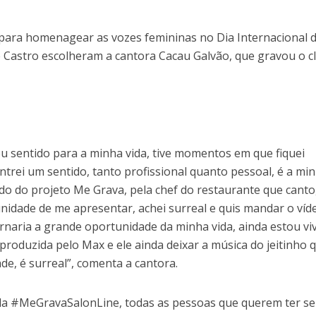
para homenagear as vozes femininas no Dia Internacional 
e Castro escolheram a cantora Cacau Galvão, que gravou o c
eu sentido para a minha vida, tive momentos em que fiquei
ontrei um sentido, tanto profissional quanto pessoal, é a mi
o do projeto Me Grava, pela chef do restaurante que canto,
nidade de me apresentar, achei surreal e quis mandar o víd
rnaria a grande oportunidade da minha vida, ainda estou v
roduzida pelo Max e ele ainda deixar a música do jeitinho 
de, é surreal”, comenta a cantora.
pela #MeGravaSalonLine, todas as pessoas que querem ter s