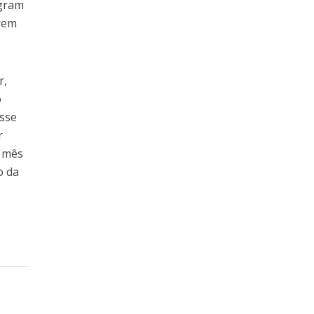
agram
arem
r,
o
esse
r
o mês
o da