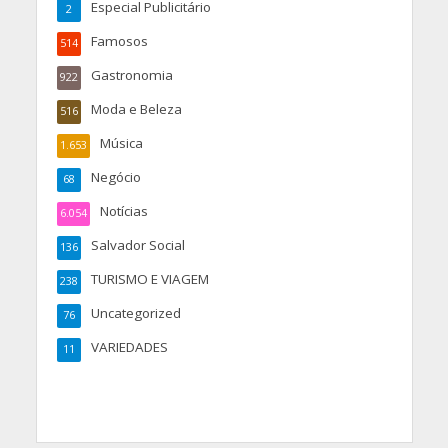
Especial Publicitário
2
Famosos
514
Gastronomia
922
Moda e Beleza
516
Música
1.653
Negócio
68
Notícias
6.054
Salvador Social
136
TURISMO E VIAGEM
238
Uncategorized
76
VARIEDADES
11