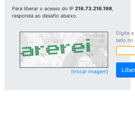
Para liberar o acesso
do IP
216.73.216.198
,
responda ao desafio abaixo.
Digite 
lado no
[trocar imagem]