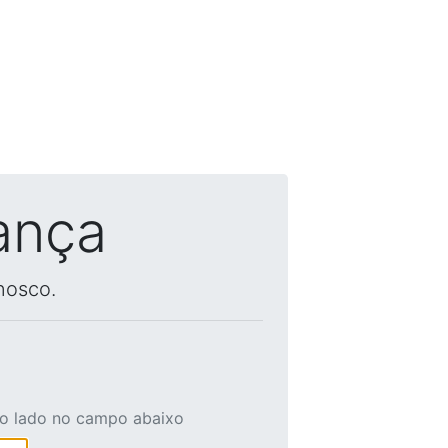
ança
nosco.
ao lado no campo abaixo