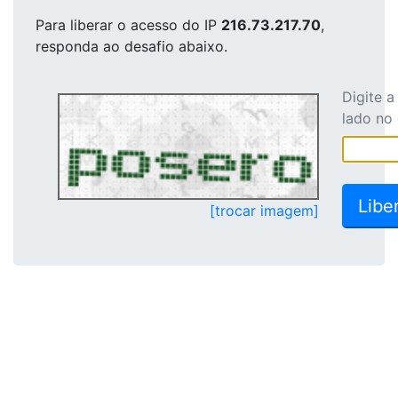
Para liberar o acesso
do IP
216.73.217.70
,
responda ao desafio abaixo.
Digite 
lado no
[trocar imagem]