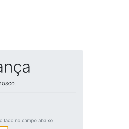
ança
nosco.
ao lado no campo abaixo