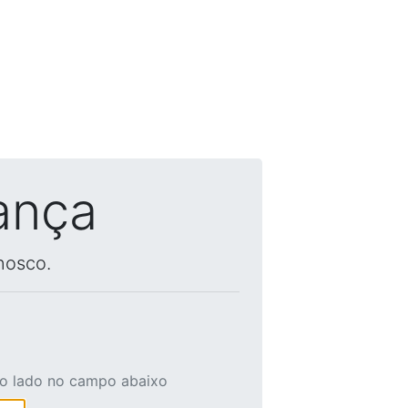
ança
nosco.
ao lado no campo abaixo