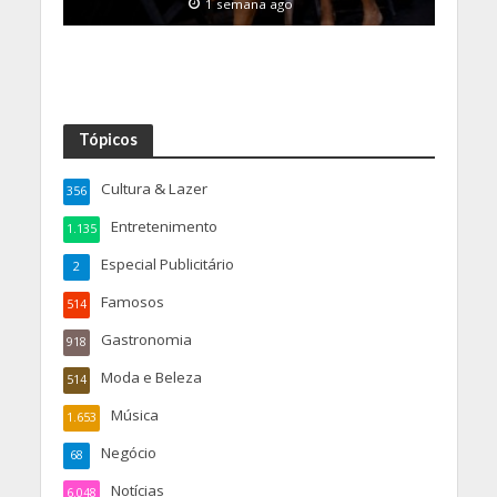
1 semana ago
Tópicos
Cultura & Lazer
356
Entretenimento
1.135
Especial Publicitário
2
Famosos
514
Gastronomia
918
Moda e Beleza
514
Música
1.653
Negócio
68
Notícias
6.048