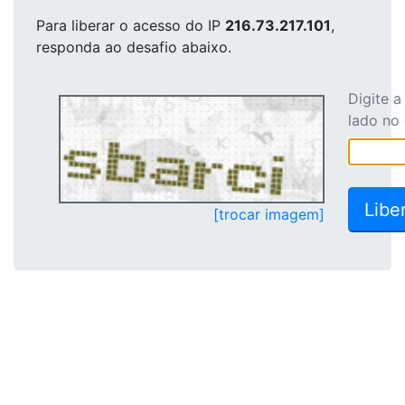
Para liberar o acesso
do IP
216.73.217.101
,
responda ao desafio abaixo.
Digite 
lado no
[trocar imagem]