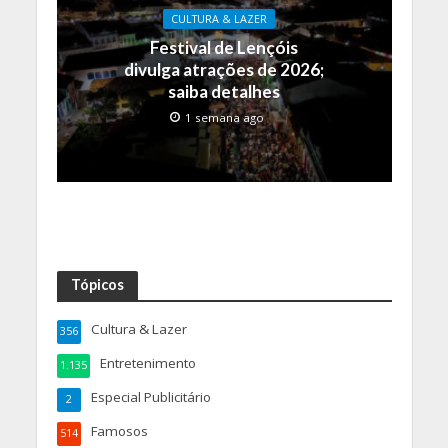
CULTURA & LAZER
Festival de Lençóis
divulga atrações de 2026;
saiba detalhes
1 semana ago
Tópicos
Cultura & Lazer
356
Entretenimento
1.135
Especial Publicitário
2
Famosos
514