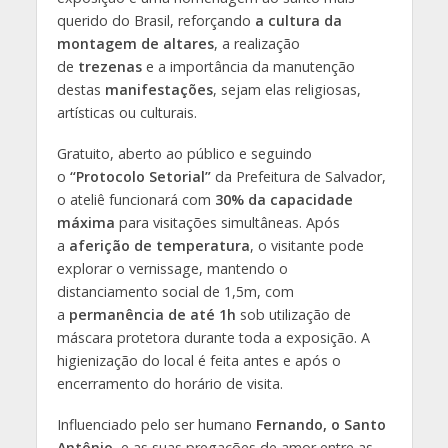
querido do Brasil, reforçando
a cultura da
montagem de altares
, a realização
de
trezenas
e a importância da manutenção
destas
manifestações
, sejam elas religiosas,
artísticas ou culturais.
Gratuito, aberto ao público e seguindo
o
“Protocolo Setorial”
da Prefeitura de Salvador,
o ateliê funcionará com
30% da capacidade
máxima
para visitações simultâneas. Após
a
aferição de temperatura
, o visitante pode
explorar o vernissage, mantendo o
distanciamento social de 1,5m, com
a
permanência de até 1h
sob utilização de
máscara protetora durante toda a exposição. A
higienização do local é feita antes e após o
encerramento do horário de visita.
Influenciado pelo ser humano
Fernando, o Santo
Antônio
, e as suas pregações de amor entre as