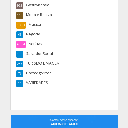
Gastronomia
922
Moda e Beleza
516
Música
1.653
Negócio
68
Notícias
6.054
Salvador Social
136
TURISMO E VIAGEM
238
Uncategorized
76
VARIEDADES
11