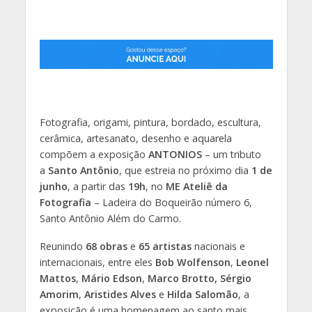
Fotografia, origami, pintura, bordado, escultura,
cerâmica, artesanato, desenho e aquarela
compõem a exposição
ANTONIOS
– um tributo
a
Santo Antônio
, que estreia no próximo dia
1 de
junho
, a partir das
19h
, no
ME Ateliê da
Fotografia
– Ladeira do Boqueirão número 6,
Santo Antônio Além do Carmo.
Reunindo
68 obras
e
65 artistas
nacionais e
internacionais, entre eles
Bob Wolfenson
,
Leonel
Mattos
,
Mário Edson
,
Marco Brotto, Sérgio
Amorim
,
Aristides Alves
e
Hilda Salomão
, a
exposição é uma homenagem ao santo mais