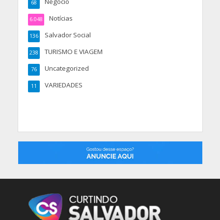
Negócio
68
Notícias
6.048
Salvador Social
136
TURISMO E VIAGEM
238
Uncategorized
76
VARIEDADES
11