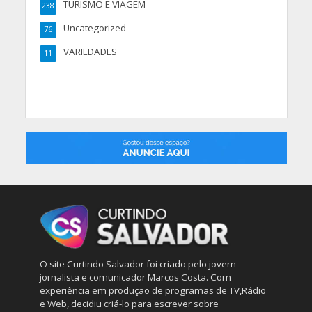
TURISMO E VIAGEM
238
Uncategorized
76
VARIEDADES
11
O site Curtindo Salvador foi criado pelo jovem
jornalista e comunicador Marcos Costa. Com
experiência em produção de programas de TV,Rádio
e Web, decidiu criá-lo para escrever sobre