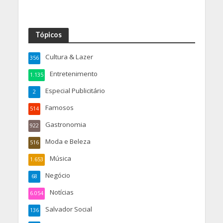
Tópicos
Cultura & Lazer
356
Entretenimento
1.135
Especial Publicitário
2
Famosos
514
Gastronomia
922
Moda e Beleza
516
Música
1.653
Negócio
68
Notícias
6.054
Salvador Social
136