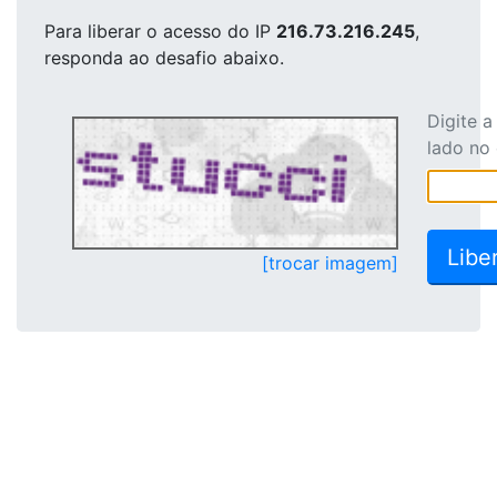
Para liberar o acesso
do IP
216.73.216.245
,
responda ao desafio abaixo.
Digite 
lado no
[trocar imagem]