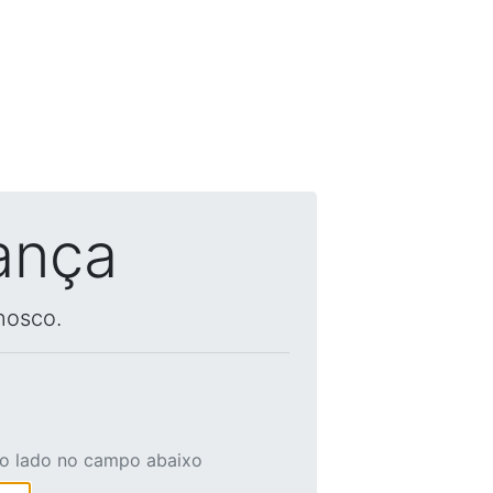
ança
nosco.
ao lado no campo abaixo