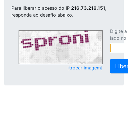
Para liberar o acesso
do IP
216.73.216.151
,
responda ao desafio abaixo.
Digite 
lado no
[trocar imagem]