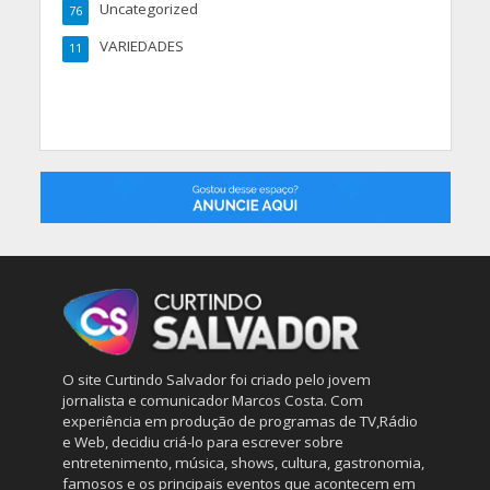
Uncategorized
76
VARIEDADES
11
O site Curtindo Salvador foi criado pelo jovem
jornalista e comunicador Marcos Costa. Com
experiência em produção de programas de TV,Rádio
e Web, decidiu criá-lo para escrever sobre
entretenimento, música, shows, cultura, gastronomia,
famosos e os principais eventos que acontecem em