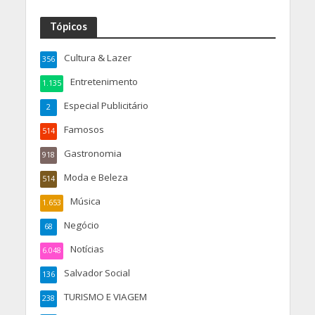
Tópicos
Cultura & Lazer
356
Entretenimento
1.135
Especial Publicitário
2
Famosos
514
Gastronomia
918
Moda e Beleza
514
Música
1.653
Negócio
68
Notícias
6.048
Salvador Social
136
TURISMO E VIAGEM
238