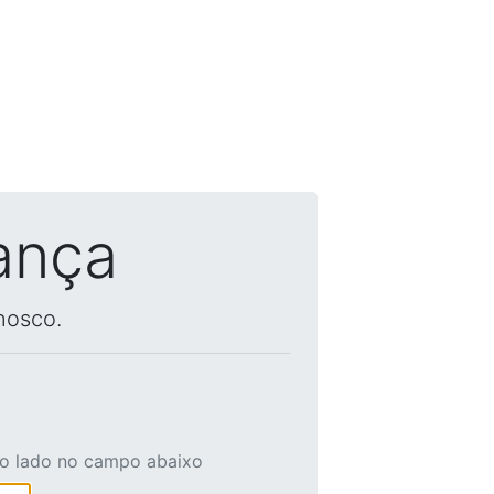
ança
nosco.
ao lado no campo abaixo