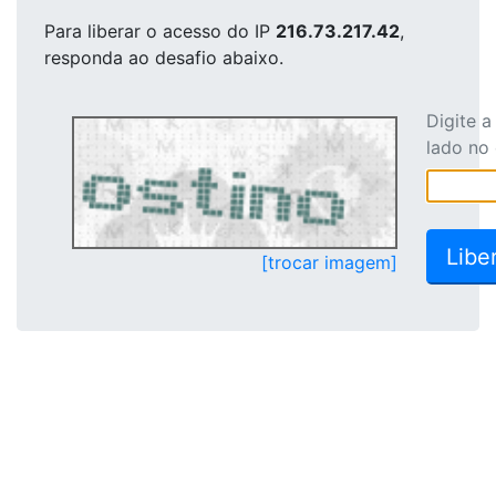
Para liberar o acesso
do IP
216.73.217.42
,
responda ao desafio abaixo.
Digite 
lado no
[trocar imagem]