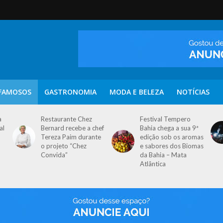
FAMOSOS
GASTRONOMIA
MODA E BELEZA
NOTÍCIAS
a
Restaurante Chez
Festival Tempero
al
Bernard recebe a chef
Bahia chega a sua 9ª
Tereza Paim durante
edição sob os aromas
o projeto “Chez
e sabores dos Biomas
Convida”
da Bahia – Mata
Atlântica