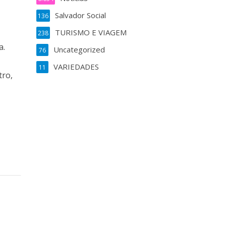
Salvador Social
136
TURISMO E VIAGEM
238
a.
Uncategorized
76
VARIEDADES
11
tro,