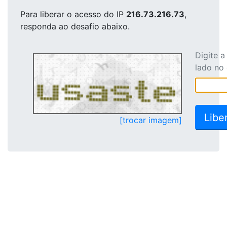
Para liberar o acesso
do IP
216.73.216.73
,
responda ao desafio abaixo.
Digite 
lado no
[trocar imagem]