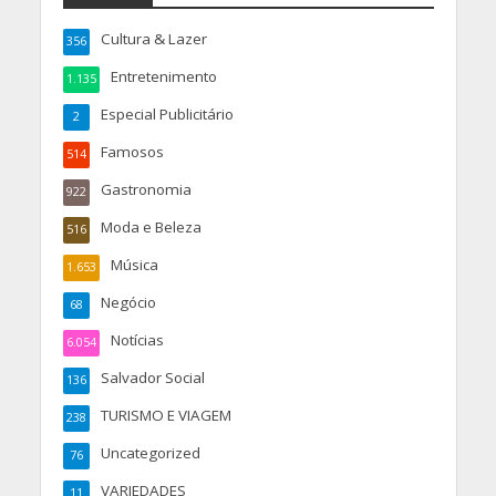
Cultura & Lazer
356
Entretenimento
1.135
Especial Publicitário
2
Famosos
514
Gastronomia
922
Moda e Beleza
516
Música
1.653
Negócio
68
Notícias
6.054
Salvador Social
136
TURISMO E VIAGEM
238
Uncategorized
76
VARIEDADES
11