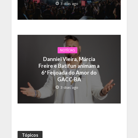
3 dias ago
NOTÍCIAS
Danniel Vieira, Márcia
Freire e Batifun animam a
6ª Feijoada do Amor do
GACC-BA
3 dias ago
Tópicos