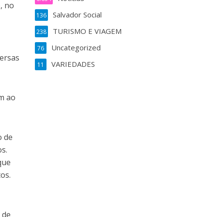
, no
Salvador Social
136
TURISMO E VIAGEM
238
Uncategorized
76
versas
VARIEDADES
11
em ao
o de
s.
que
tos.
 de