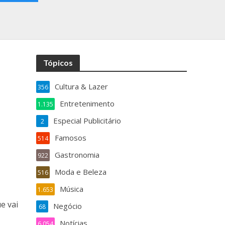
Tópicos
Cultura & Lazer
356
Entretenimento
1.135
Especial Publicitário
2
Famosos
514
Gastronomia
922
Moda e Beleza
516
Música
1.653
e vai
Negócio
68
Notícias
6.054