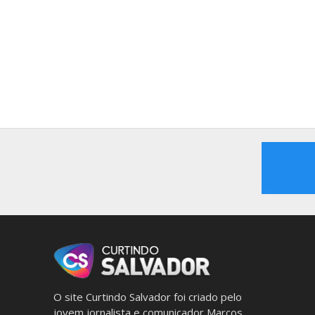
O site Curtindo Salvador foi criado pelo
jovem jornalista e comunicador Marcos