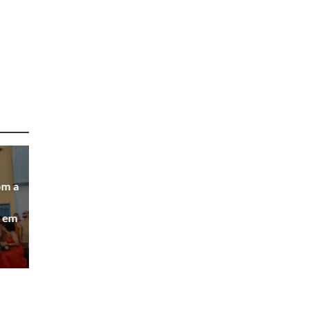
om a
 em