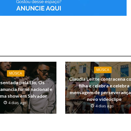
MÚSICA
MÚSICA
Claudia Leitte contracena c
sentada pela Elo, Os
filha e celebra e celebra
anuncia turnê nacional e
mensagem de perseverança
rma show em Salvador
novo videoclipe
4 dias ago
4 dias ago