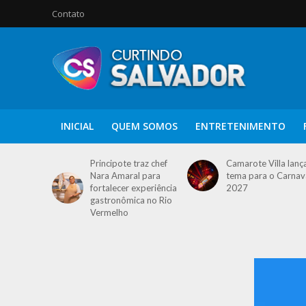
Contato
INICIAL
QUEM SOMOS
ENTRETENIMENTO
Principote traz chef
Camarote Villa lanç
Nara Amaral para
tema para o Carnav
fortalecer experiência
2027
gastronômica no Rio
Vermelho