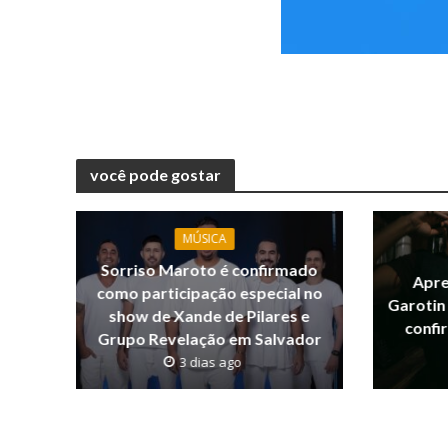
você pode gostar
MÚSICA
Sorriso Maroto é confirmado
Apre
como participação especial no
Garotin 
show de Xande de Pilares e
confi
Grupo Revelação em Salvador
3 dias ago