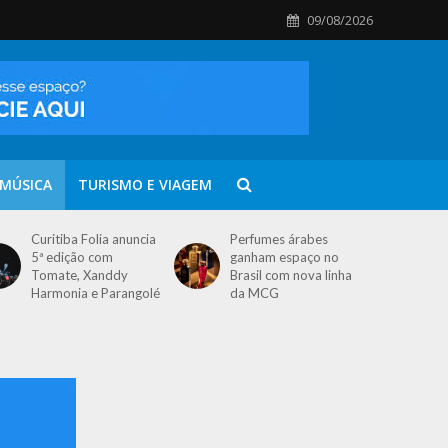
09/08/2026
MÚSICA
TURISMO E VIAGEM
Curitiba Folia anuncia
Perfumes árabes
5ª edição com
ganham espaço no
Tomate, Xanddy
Brasil com nova linha
Harmonia e Parangolé
da MCG