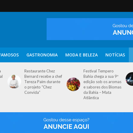
FAMOSOS
GASTRONOMIA
MODA E BELEZA
NOTÍCIAS
a
Restaurante Chez
Festival Tempero
al
Bernard recebe a chef
Bahia chega a sua 9ª
Tereza Paim durante
edição sob os aromas
o projeto “Chez
e sabores dos Biomas
Convida”
da Bahia – Mata
Atlântica