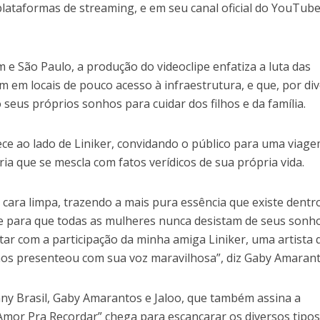
 plataformas de streaming, e em seu canal oficial do YouTube
e São Paulo, a produção do videoclipe enfatiza a luta das
m em locais de pouco acesso à infraestrutura, e que, por di
 seus próprios sonhos para cuidar dos filhos e da família.
ece ao lado de Liniker, convidando o público para uma viag
ia que se mescla com fatos verídicos de sua própria vida.
cara limpa, trazendo a mais pura essência que existe dentr
te para que todas as mulheres nunca desistam de seus sonho
ntar com a participação da minha amiga Liniker, uma artista 
nos presenteou com sua voz maravilhosa”, diz Gaby Amaran
y Brasil, Gaby Amarantos e Jaloo, que também assina a
Amor Pra Recordar” chega para escancarar os diversos tipos