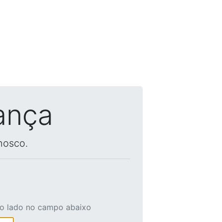
ança
nosco.
ao lado no campo abaixo