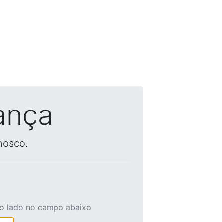
ança
nosco.
ao lado no campo abaixo