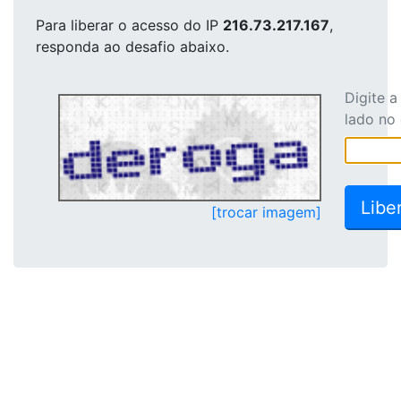
Para liberar o acesso
do IP
216.73.217.167
,
responda ao desafio abaixo.
Digite 
lado no
[trocar imagem]