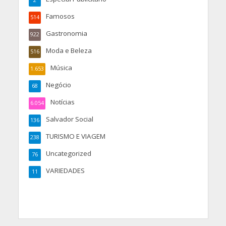
Famosos
514
Gastronomia
922
Moda e Beleza
516
Música
1.653
Negócio
68
Notícias
6.054
Salvador Social
136
TURISMO E VIAGEM
238
Uncategorized
76
VARIEDADES
11