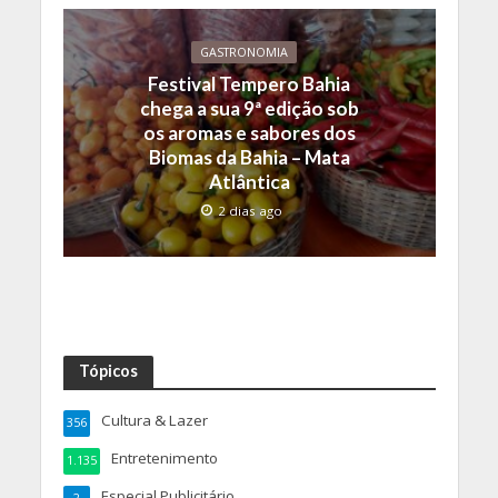
GASTRONOMIA
Festival Tempero Bahia
chega a sua 9ª edição sob
os aromas e sabores dos
Biomas da Bahia – Mata
Atlântica
2 dias ago
Tópicos
Cultura & Lazer
356
Entretenimento
1.135
Especial Publicitário
2