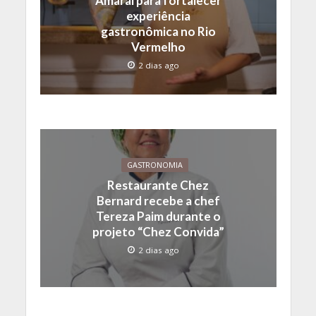
Amaral para fortalecer
experiência
gastronômica no Rio
Vermelho
2 dias ago
GASTRONOMIA
Restaurante Chez
Bernard recebe a chef
Tereza Paim durante o
projeto “Chez Convida”
2 dias ago