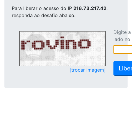
Para liberar o acesso
do IP
216.73.217.42
,
responda ao desafio abaixo.
Digite 
lado no
[trocar imagem]