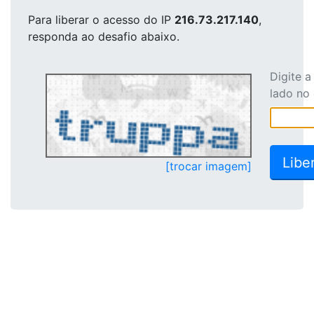
Para liberar o acesso
do IP
216.73.217.140
,
responda ao desafio abaixo.
Digite 
lado no
[trocar imagem]