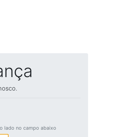
ança
nosco.
ao lado no campo abaixo