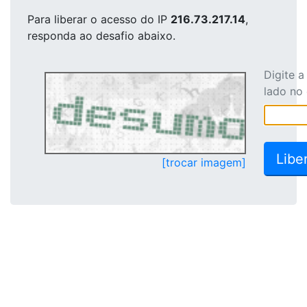
Para liberar o acesso
do IP
216.73.217.14
,
responda ao desafio abaixo.
Digite 
lado no
[trocar imagem]