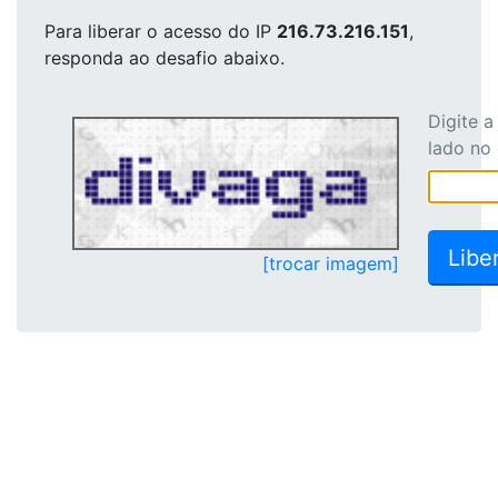
Para liberar o acesso
do IP
216.73.216.151
,
responda ao desafio abaixo.
Digite 
lado no
[trocar imagem]