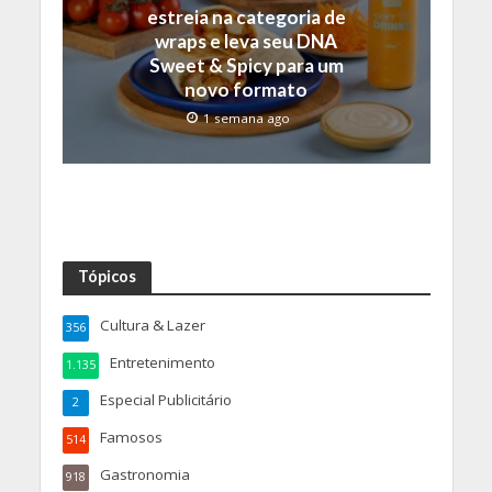
estreia na categoria de
wraps e leva seu DNA
Sweet & Spicy para um
novo formato
1 semana ago
Tópicos
Cultura & Lazer
356
Entretenimento
1.135
Especial Publicitário
2
Famosos
514
Gastronomia
918