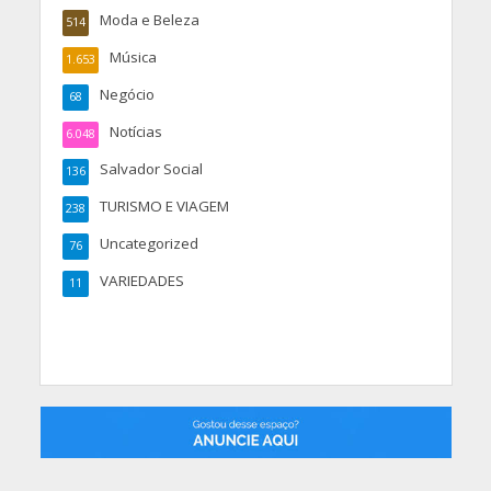
Moda e Beleza
514
Música
1.653
Negócio
68
Notícias
6.048
Salvador Social
136
TURISMO E VIAGEM
238
Uncategorized
76
VARIEDADES
11