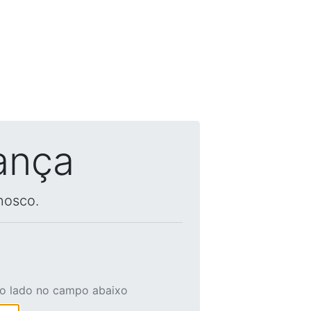
ança
nosco.
ao lado no campo abaixo