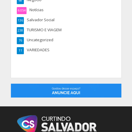
68
Notícias
6.054
Salvador Social
136
TURISMO E VIAGEM
238
Uncategorized
76
VARIEDADES
11