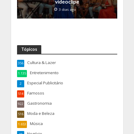
videoclipe
3 dias ago
Tópicos
Cultura & Lazer
356
Entretenimento
1.135
Especial Publicitário
2
Famosos
514
Gastronomia
922
Moda e Beleza
516
Música
1.653
Negócio