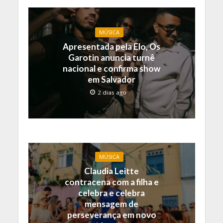
MÚSICA
Apresentada pela Elo, Os
Garotin anuncia turnê
nacional e confirma show
em Salvador
2 dias ago
MÚSICA
Claudia Leitte
contracena com a filha e
celebra e celebra
mensagem de
perseverança em novo