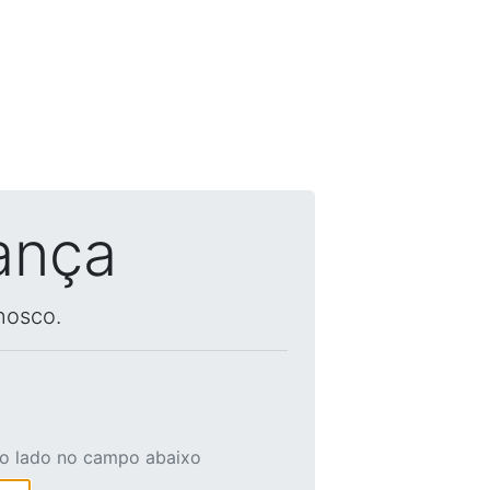
ança
nosco.
ao lado no campo abaixo