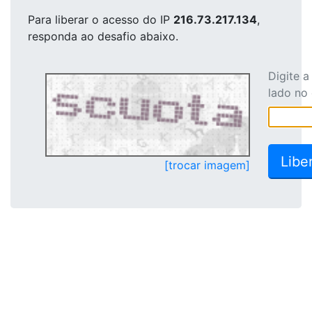
Para liberar o acesso
do IP
216.73.217.134
,
responda ao desafio abaixo.
Digite 
lado no
[trocar imagem]