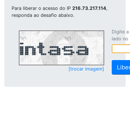
Para liberar o acesso
do IP
216.73.217.114
,
responda ao desafio abaixo.
Digite 
lado no
[trocar imagem]