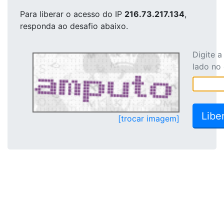
Para liberar o acesso
do IP
216.73.217.134
,
responda ao desafio abaixo.
Digite 
lado no
[trocar imagem]