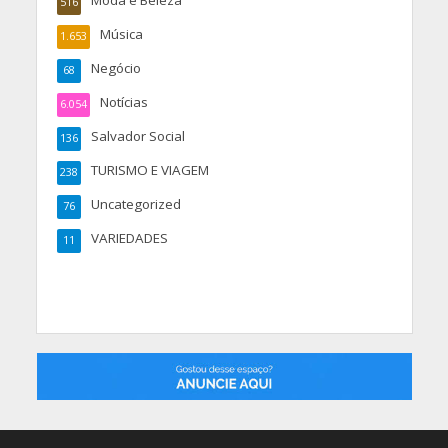
Moda e Beleza
516
Música
1.653
Negócio
68
Notícias
6.054
Salvador Social
136
TURISMO E VIAGEM
238
Uncategorized
76
VARIEDADES
11