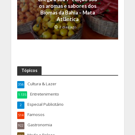
os aromas e sabores dos
Biomas da Bahia – Mata
Atlântica
2 dias ago
Tópicos
Cultura & Lazer
356
Entretenimento
1.135
Especial Publicitário
2
Famosos
514
Gastronomia
922